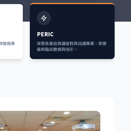
PERIC
各類進階專
探索急重症救護復甦與加護專案，掌握
最新臨床數據與指引。