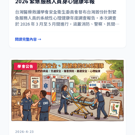
2026 緊急服務人員身心健康年報
台灣醫療救護學會安全衛生委員會發布台灣首份針對緊
急服務人員的系統性心理健康年度調查報告。本次調查
於 2026 年 3 月至 5 月間進行，涵蓋消防、警察、民間救
護及救難人員共 486 名有效受訪者，遍及全台 21 縣市。
調查結果顯示，24.1% 的受訪者達嚴重心理困擾標準
閱讀完整內容 →
（K6 ≥ 13），為一般民眾的 2–3 倍；76.9% 呈現中度
以上困擾；60.5% 篩檢出至少一項 PTSD 症狀。警察族
群在所有不利指標中均最為嚴峻，K6 均值達 10.66，
PTSD 陽性率高達 69.4%。 值得關注的是，排名前四的
工作壓力來源全屬組織內部問題——行政業務負擔、排班
學會公告
工時、資源短缺與主管領導風格——遠超現場創傷暴露，
與澳洲全國性研究結論高度一致。 在保護因子方面，韌
性（BRS）為最強心理健康保護因子（r = −0.629），
62.6% 的受訪者呈現高韌性；社會支持、睡眠品質與身
體健康亦達顯著相關。本報告同時收錄與澳洲
《Answering the Call》（n=21,014）的跨國比較，及
針對警察族群、輪班制度、民間救護人員的專項建議。
閱讀全文
https://twparamedicine.org/MH_annual
_report_2026.html
2026-4-23