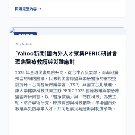
沒關係！我們在後台導入了最新的 AI 交叉分析技術。每
閱讀完整內容 →
個月底，系統會自動閱讀所有的「安全通報」與「保背
案件」，自動生成一篇精華版的重點防護建議發布在公
告區。你只需要花一分鐘看 AI 整理好的結論，就能避開
本月最常發生的地雷！ 🔥 經驗不該被隱藏，你的每一次
通報，都可能在未來拯救另一位同仁的腰椎和安全！ 平
媒體報導
台現在已經正式上線，操作非常簡單，手機點開也能
2026-4-4
用！ 👉 現在就點擊網址逛逛吧：
https://ems-ohs.or
[Yahoo新聞]國內外人才聚集PERIC研討會
g
聚焦醫療救護與災難應對
2025 年全球災害風險升高，從台中百貨氣爆、南海地震
預言的網路熱議，民眾對災害應變與緊急醫療的重視空
前提升。台灣醫療救護學會（TSP）與國立台北護理健
康大學健康科技共同主辦 PERIC 2025 醫療救護與緊急應
變國際研討會，以「醫療救護」與「韌性科技」為雙主
軸，結合學術研究、臨床實務與科技創新，串聯國內外
救護與災防專業人才，共同思索災難應對與制度革新。