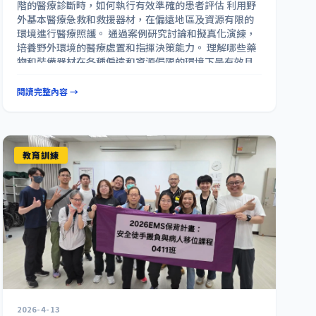
階的醫療診斷時，如何執行有效準確的患者評估 利用野
外基本醫療急救和救援器材，在偏遠地區及資源有限的
環境進行醫療照護。 通過案例研究討論和擬真化演練，
培養野外環境的醫療處置和指揮決策能力。 理解哪些藥
物和裝備器材在各種偏遠和資源侷限的環境下是有效且
適用。 講師介紹 Will Smith MD, NREMT-P Medical
Director Wilderness Medical Associates
閱讀完整內容 →
International Will Smith是 WMAI的現任醫療指導醫
師，並自 2007 年以來一直擔任該WMAI的講師。他熱愛
戶外活動，是一名急診室醫師、救護人員，並且是美國
緊急醫療學院（FAEMS）的院士。 目前，Will Smith在
教育訓練
懷俄明州傑克遜的聖約翰健康醫院（St. John’s
Health）擔任全職急診科醫師，同時也是華盛頓大學醫
學院的臨床助理教授。此外，他經營 Wilderness &
Emergency Medicine Consulting, LLC，為全球客戶提
供荒野及偏遠環境中的急救指導與諮詢服務。除了擔任
WMA 國際醫學指導醫師外，還擔任大提頓國家公園
（Grand Teton National Park）聯合醫學總監，以及
提頓郡搜救隊（Teton County Search & Rescue）、
傑克遜霍爾消防/緊急醫療服務（Jackson Hole
Fire/EMS）和布里傑提頓國家森林（Bridger Teton
National Forest）的醫療指導醫師。此外，他還是美國
2026-4-13
陸軍後備軍團醫療部（U.S. Army Reserve Medical