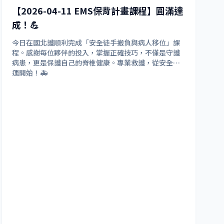
【2026-04-11 EMS保背計畫課程】圓滿達
Corps）的上校，曾多次派駐中東、克羅埃西亞、埃
及、薩爾瓦多和巴拿馬執行任務。在工作之餘，威爾熱
成！💪
愛投入大自然。他曾攀登世界各地的高山，包括吉力馬
札羅山（Mt. Kilimanjaro）和奧里薩巴山（Mt.
今日在國北護順利完成「安全徒手搬負與病人移位」課
Orizaba），此外，他也從事水肺潛水、長途健行，並
程。感謝每位夥伴的投入，掌握正確技巧，不僅是守護
參加耐力競賽。 受訓學員資格 醫師，護理師，EMT-
病患，更是保護自己的脊椎健康。專業救護，從安全搬
Paramedic。 報名連結
https://miasan.com/event/
運開始！🚑
wals20261107/?fbclid=IwY2xjawRuixxleHRuA2Flb
QIxMABicmlkETFHbDJMVTZ0ZEF5aFFXR1N3c3J0Y
wZhcHBfaWQQMjIyMDM5MTc4ODIwMDg5MgABHi
Nf2LUzOJweFDHmBDgvG9ogJyNIuWYsykxsKNd1n
vYrgTGqQl1ZVN8WtHWO_aem_vHJ8ecQX3dwiLO
p4TEq-jA&brid=YWdncwH-PTH6wTwISkL3dltxbfu
o