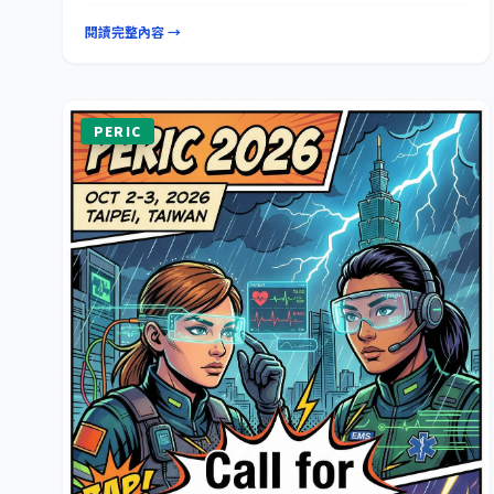
系。JPER 是一份多語系期刊，提供所有專業人士以英
閱讀完整內容 →
文、中文、日文及阿拉伯文投稿。此外，將根據需求出
版額外的特刊。JPER 與台灣急診救護學會（TSP）合
作，該學會會員所投稿的每篇文稿，均可獲得題目、關
鍵字及摘要的英文翻譯服務。JPER 於 2020 年 4 月 1 日
正式創刊。 期刊網站
https://www.ipress.tw/J0233
PERIC