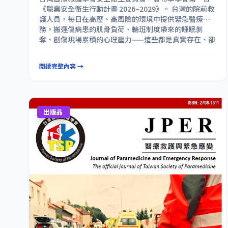
《職業安全衛生行動計畫 2026–2029》。 台灣的院前救
護人員，每日在高壓、高風險的環境中提供緊急醫療服
務。搬運傷病患的肌骨負荷、輪班制度帶來的睡眠剝
奪、創傷現場累積的心理壓力——這些都是真實存在、卻
長期被低度重視的職業風險。 「健康的救護員，才能給
予患者最好的照護。職業安全不是額外的負擔，而是優
閱讀完整內容 →
質醫療服務的前提。」
https://drive.google.com/fil
e/d/1cUupWALUnyFxdfFuQBK0UXdqdlyK9VQa/vie
w?usp=drive_link
出版品