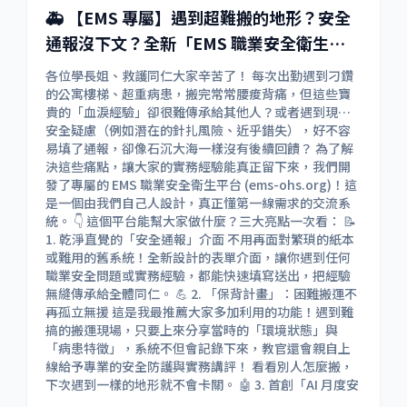
🚑 【EMS 專屬】遇到超難搬的地形？安全
通報沒下文？全新「EMS 職業安全衛生平
台」上線啦！
各位學長姐、救護同仁大家辛苦了！ 每次出勤遇到刁鑽
的公寓樓梯、超重病患，搬完常常腰痠背痛，但這些寶
貴的「血淚經驗」卻很難傳承給其他人？或者遇到現場
安全疑慮（例如潛在的針扎風險、近乎錯失），好不容
易填了通報，卻像石沉大海一樣沒有後續回饋？ 為了解
決這些痛點，讓大家的實務經驗能真正留下來，我們開
發了專屬的 EMS 職業安全衛生平台 (ems-ohs.org)！這
是一個由我們自己人設計，真正懂第一線需求的交流系
統。 👇 這個平台能幫大家做什麼？三大亮點一次看： 📝
1. 乾淨直覺的「安全通報」介面 不用再面對繁瑣的紙本
或難用的舊系統！全新設計的表單介面，讓你遇到任何
職業安全問題或實務經驗，都能快速填寫送出，把經驗
無縫傳承給全體同仁。 💪 2. 「保背計畫」：困難搬運不
再孤立無援 這是我最推薦大家多加利用的功能！遇到難
搞的搬運現場，只要上來分享當時的「環境狀態」與
「病患特徵」，系統不但會記錄下來，教官還會親自上
線給予專業的安全防護與實務講評！ 看看別人怎麼搬，
下次遇到一樣的地形就不會卡關。 🤖 3. 首創「AI 月度安
全分析」，幫你畫重點！ 平常沒時間看一堆通報紀錄？