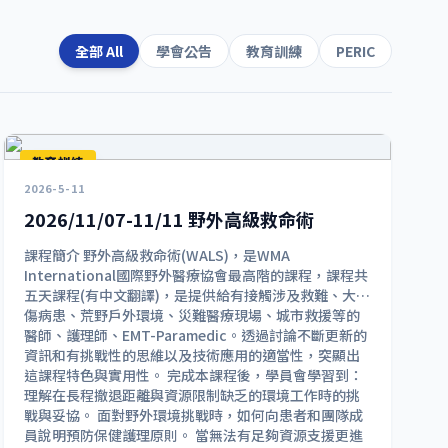
全部 All
學會公告
教育訓練
PERIC
教育訓練
2026-5-11
2026/11/07-11/11 野外高級救命術
課程簡介 野外高級救命術(WALS)，是WMA
International國際野外醫療協會最高階的課程，課程共
五天課程(有中文翻譯)，是提供給有接觸涉及救難、大量
傷病患、荒野戶外環境、災難醫療現場、城市救援等的
醫師、護理師、EMT-Paramedic。透過討論不斷更新的
資訊和有挑戰性的思維以及技術應用的適當性，突顯出
這課程特色與實用性。 完成本課程後，學員會學習到：
理解在長程撤退距離與資源限制缺乏的環境工作時的挑
戰與妥協。 面對野外環境挑戰時，如何向患者和團隊成
員說明預防保健護理原則。 當無法有足夠資源支援更進